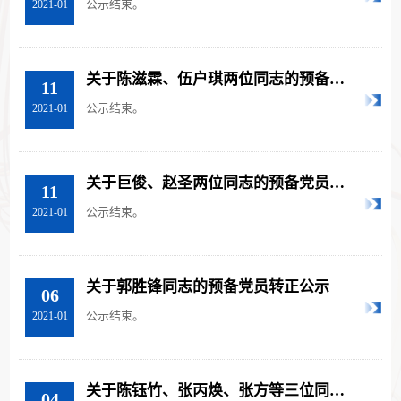
公示结束。
2021-01
关于陈滋霖、伍户琪两位同志的预备党
11
员转正公示
公示结束。
2021-01
关于巨俊、赵圣两位同志的预备党员转
11
正公示
公示结束。
2021-01
关于郭胜锋同志的预备党员转正公示
06
公示结束。
2021-01
关于陈钰竹、张丙焕、张方等三位同志
04