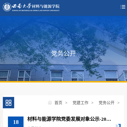

党务公开
首页
>
党建工作
>
党务公开
>
材料与能源学院党委发展对象公示-2021
18
年1月18日