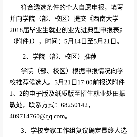
符合遴选条件的个人自愿申报，填写
并向学院（部、校区）提交《西南大学
201
8
届毕业生就业创业先进典型申报表》
（附件
1），
时间：
5月
14
日至
5月
21
日
。
2、学院（部、校区）推荐
学院（部、校区）根据申报
情况
向学
校推荐候选人。
5月
21
日
17:00前报送附件
1、2
的电子版及纸质版
至招生就业处田振
敏处，联系方式：
68250142，
409714760@qq.com
。
3、学校专家工作组复议确定最终人选