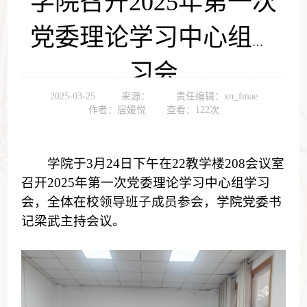
学院召开2025年第一次
党委理论学习中心组学
习会
2025-03-25
来源：
责任编辑：xn_fmae
作者：居媛悦
查看：
122
次
学院于
3
月
24
日
下
午在22教学楼
208
会议室
召开202
5
年第
一
次党委理论学习中心组学习
会，全体在校
领导班子成员参会，
学院党委书
记梁武主持会议。