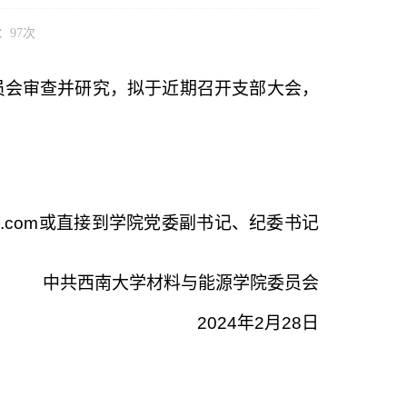
：
97
次
员会审查并研究，拟于近期召开支部大会，
.com
或直接到学院党委副书记、纪委书记
中共西南大学材料与能源学院委员会
24
年
2
月
28
日