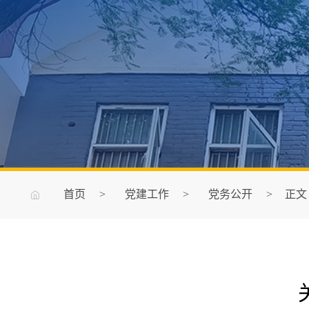
首页
>
党建工作
>
党务公开
>
正文