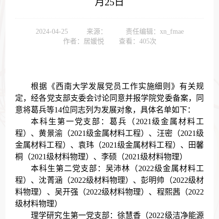
月25日
2024-04-25
来源：
责任编辑：xn_fmae
作者：居媛悦
查看：
405
次
根据《西南大学发展党员工作实施细则》有关规
定，经
各
党支部支委会讨论同意并报学院党委备案，同
意将
葛兵
等1
4
位同志列为发展对象，具体名单如下：
本科生第一党支部：葛兵（2021级金属材料工
程）、黄景渝（2021级金属材料工程）
、
汪密（2021级
金属材料工程）
、
袁玮（2021级金属材料工程）
、
田馨
桐（2021级材料物理）、李硕（2021级材料物理）
本科生第二党支部：吴沛林（
2022级
金属材料工
程）、沈菁涵（
2022级
材料物理）、彭明帅（
2022级
材
料物理）、吴开强（
2022级
材料物理）、程熙茜（
2022
级
材料物理）
理学研究生第一党支部：
徐慧香
（202
2
级洁净能源