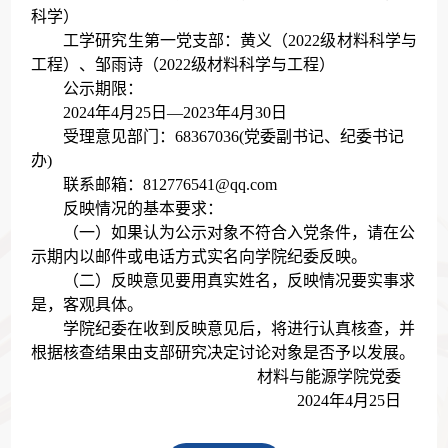
科学）
工学研究生第一党支部：
黄义
（202
2
级材料科学与
工程）、
邹雨诗
（202
2
级材料科学与工程）
公示期限：
202
4
年
4
月2
5
日—2023年
4
月
30
日
受理意见部门：68367036(党委副书记、纪委书记
办)
联系邮箱：812776541@qq.com
反映情况的基本要求：
（一）如果认为公示对象不符合入党条件，请在公
示期内以邮件或电话方式实名向学院纪委反映。
（二）反映意见要用真实姓名，反映情况要实事求
是，客观具体。
学院纪委在收到反映意见后，将进行认真核查，并
根据核查结果由支部研究决定讨论对象是否予以发展。
材料与能源学院党委
202
4
年
4
月2
5
日