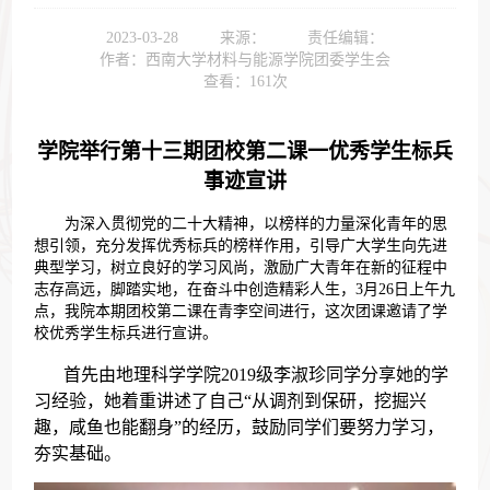
2023-03-28
来源：
责任编辑：
作者：西南大学材料与能源学院团委学生会
查看：
161
次
学院举行第十三期团校第二课一优秀学生标兵
事迹宣讲
为深入贯彻党的二十大精神，以榜样的力量深化青年的思
想引领，充分发挥优秀标兵的榜样作用，引导广大学生向先进
典型学习，树立良好的学习风尚，激励广大青年在新的征程中
3
26
志存高远，脚踏实地，在奋斗中创造精彩人生，
月
日上午九
点，我院本期团校第二课在青李空间进行，这次团课邀请了学
校优秀学生标兵进行宣讲。
2019
首先由地理科学学院
级李淑珍同学分享她的学
习经验，她着重讲述了自己“从调剂到保研，挖掘兴
趣，咸鱼也能翻身”的经历，鼓励同学们要努力学习，
夯实基础。