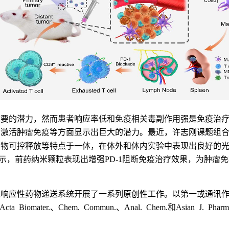
重要的潜力，然而患者响应率低和免疫相关毒副作用强是免疫治
、激活肿瘤免疫等方面显示出巨大的潜力。最近，许志刚课题组
药物可控释放等特点于一体，在体外和体内实验中表现出良好的
PD-1
示，前药纳米颗粒表现出增强
阻断免疫治疗效果，为肿瘤免
境响应性药物递送系统开展了一系列原创性工作。以第一或通讯
Acta Biomater.
Chem. Commun.
Anal. Chem.
Asian J. Pharm
、
、
和