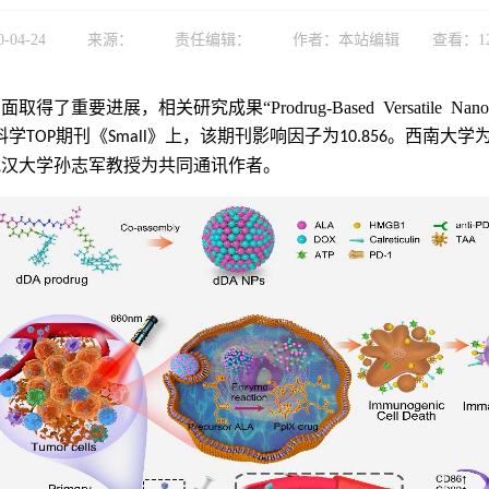
0-04-24
来源：
责任编辑：
作者：本站编辑
查看：
1
Prodrug-Based Versatile Nan
面取得了重要进展，相关研究成果“
料学
期刊《
》上，该期刊影响因子为
。西南大学
TOP
Small
10.856
武汉大学孙志军教授为共同通讯作者。