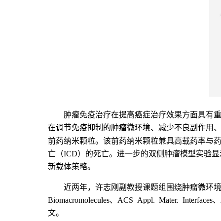
肿瘤免疫治疗在提高癌症治疗效果方面具有
在调节免疫抑制的肿瘤微环境、减少不良副作用
前药纳米颗粒。该前药纳米颗粒兼具高载药率
与
ICD
亡（
）的死亡。进一步的双侧肿瘤模型实验显
新载体策略。
近两年，许志刚副教授课题组围绕肿瘤微环
Biomacromolecules
ACS Appl. Mater. Interfaces
、
、
文。