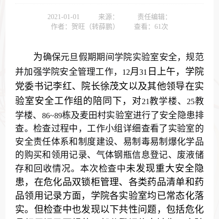
2021-01-01
来源：
责任编辑：
作者：贺旺（转薛鹏）
查看：
61
次
为
确保元旦假期期间学院实验室安全，规范
月
日上午，学院
并加强学院安全管理工作，
12
31
党委书记李红、院长徐茂文以及其他领导在实
验室安全工作组的陪同下，对
教学楼、
教
21
25
学楼、
栋及麦田村实验室进行了安全隐患排
86~89
查。检查过程中，工作小组详细查看了实验室的
安全责任体系和制度建设、易制毒易制爆化学品
的购买和领用记录、气体钢瓶信息登记、废液储
未发现重大安全隐
存和回收情况。本次检查中
患，在危化品双锁柜管理、各类药品清单和药
品领用记录方面，学院各实验室均已常态化落
实。但检查中也发现以下共性问题，包括危化