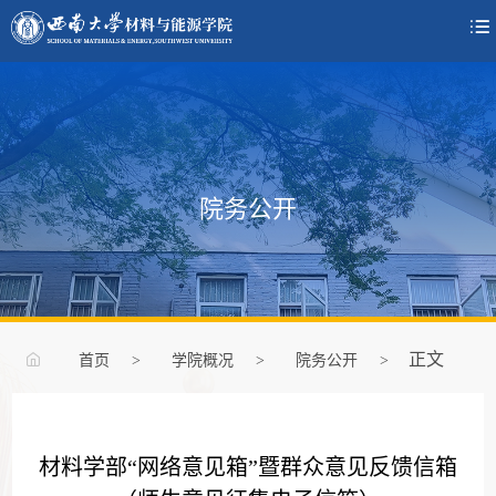

院务公开
正文
首页
>
学院概况
>
院务公开
>
材料学部“网络意见箱”暨群众意见反馈信箱