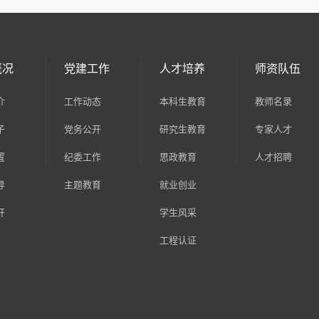
概况
党建工作
人才培养
师资队伍
介
工作动态
本科生教育
教师名录
子
党务公开
研究生教育
专家人才
置
纪委工作
思政教育
人才招聘
导
主题教育
就业创业
开
学生风采
工程认证