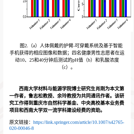
图
2.
（
a
）人体佩戴的护臂
-
可穿戴系统及基于智能
手机获得的相应图像和数据；四名健康男性志愿者在运
动
10
、
25
和
40
分钟后测试的
pH
值（
b
）和乳酸浓度
（
c
）。
西南大学
材料与能源学院博士研究生肖刚为本文第
一作者，
鲁志松教授、余玲教授
为共同通讯作者。该研
究工作得到重庆市自然科学基金、中央高校基本业务费
项目和西南大学双一流学科建设经费的资助。
原文链接：
https://link.springer.com/article/10.1007/s42765-
020-00046-8