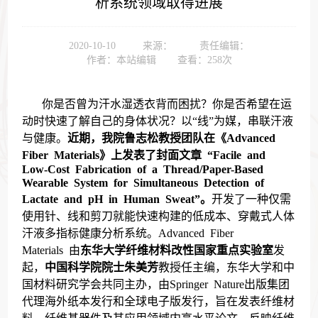
析系统领域取得进展
2020-10-10
来源：
责任编辑：
作者：本站编辑
查看：
258
次
你是否曾为汗水湿透衣背而困扰？你是否希望在运
动时快速了解自己的身体状况？以“线”为媒，串联汗液
与健康。
近期，我院鲁志松教授团队在《
Advanced
Fiber Materials
》上发表了封面文章
“Facile and
Low-Cost Fabrication of a Thread/Paper-Based
Wearable System for Simultaneous Detection of
Lactate and pH in Human Sweat”
。
开发了一种仅需
使用针、线和剪刀就能快速构建的低成本、穿戴式人体
汗液多指标健康分析系统。
Advanced Fiber
Materials
由
东华大学纤维材料改性国家重点实验室
发
起，
中国科学院院士朱美芳
教授任主编，东华大学和中
国材料研究学会共同主办，由
Springer Nature
出版集团
代理海外纸本发行和全球电子版发行，旨在发表纤维材
料、纤维基器件及其应用领域内高水平论文，反映纤维