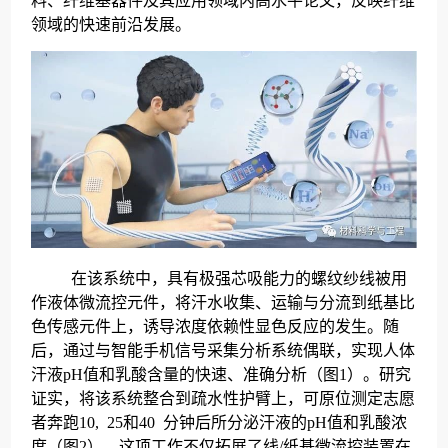
领域的快速前沿发展。
在该系统中，具有极强芯吸能力的螺纹纱线被用
作液体微流控元件，将汗水收集、运输与分流到纸基比
色传感元件上，诱导浓度依赖性显色反应的发生。随
后，通过与智能手机信号采集分析系统偶联，实现人体
汗液
pH
值和乳酸含量的快速、准确分析（图
1
）。研究
证实，将该系统整合到疏水性护臂上，可原位测定志愿
者奔跑
10, 25
和
40
分钟后所分泌汗液的
pH
值和乳酸浓
度（图
2
）。这项工作不仅拓展了线
/
纸基微流控装置在