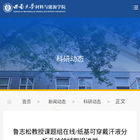

科研动态
正文
首页
>
新闻动态
>
科研动态
>
鲁志松教授课题组在线/纸基可穿戴汗液分