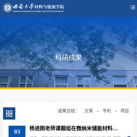

科研成果
-
-
成果总结：
文章
专利
项目
杨进刚老师课题组在微纳米储能材料的
03
研究中取得科研进展