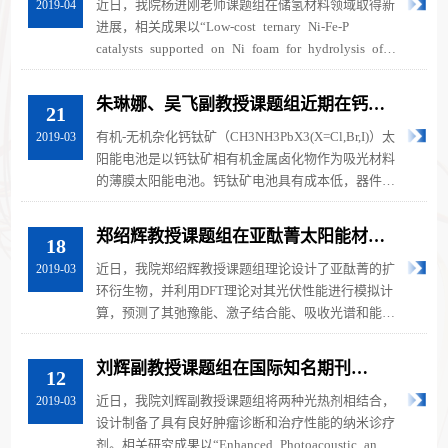
近日，我院杨进刚老师课题组在储氢材料领域取得新
2019-04
进展，相关成果以“Low-cost ternary Ni-Fe-P
catalysts supported on Ni foam for hydrolysis of
ammonia borane”（DOI: 10.103...
朱琳娜、吴飞副教授课题组近期在钙钛
21
矿太阳能电池领域的研究进展
有机-无机杂化钙钛矿（CH3NH3PbX3(X=Cl,Br,I)）太
2019-03
阳能电池是以钙钛矿相有机金属卤化物作为吸光材料
的薄膜太阳能电池。钙钛矿电池具有成本低，器件制
备简单，效率高等优点，是当前...
郑绍辉教授课题组在亚酞菁太阳能材料
18
的理论模拟研究中取得科研进展
近日，我院郑绍辉教授课题组理论设计了亚酞菁的扩
2019-03
环衍生物，并利用DFT理论对其光伏性能进行模拟计
算，预测了其弛豫能、激子结合能、吸收光谱和能隙
等重要光电性能参数，为亚酞菁的...
刘辉副教授课题组在国际知名期刊
12
《Biomacromolecules》上发表文章
近日，我院刘辉副教授课题组将两种光热剂相结合，
2019-03
设计制备了具有良好肿瘤诊断和治疗性能的纳米诊疗
剂。相关研究成果以“Enhanced Photoacoustic and