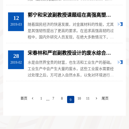
Photothermal E ﬀ ect of Fun...
郭宁和宋波副教授课题组在高强高塑性
12
梯度双相材料的研究中取得科研进展
随着国民经济的快速发展，对金属材料的性能，尤其
2019-03
是其强韧性提出了更高的要求。在追求高强高韧的过
程中，国内外研究人员发现，在绝大多数情况下，金
属材料的强度和韧性呈现出“强...
宋春林和严岩副教授设计的废水综合利
28
用系统在太阳能光伏企业顺利建成投产
水是自然界宝贵的财富，也生活和工业生产的基础。
2019-02
工业生产中会产生大量的废水，这些工业废水需要经
过处理之后，方可进入自然水系，以免对环境进行破
坏。太阳能光伏发电被认为是清...
...
首页

1
7
8
10
11

尾页
9