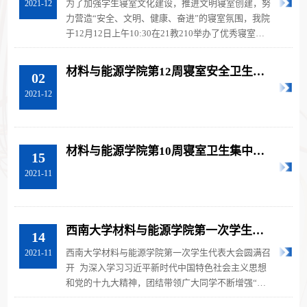
为了加强学生寝室文化建设，推进文明寝室创建，努
2021-12
力营造“安全、文明、健康、奋进”的寝室氛围，我院
于12月12日上午10:30在21教210举办了优秀寝室公
约评比决赛。参加本次决赛的评...
材料与能源学院第12周寝室安全卫生集
02
中检查结果汇总表
2021-12
材料与能源学院第10周寝室卫生集中检
15
查结果汇总表
2021-11
西南大学材料与能源学院第一次学生代
14
表大会圆满召开
西南大学材料与能源学院第一次学生代表大会圆满召
2021-11
开 为深入学习习近平新时代中国特色社会主义思想
和党的十九大精神，团结带领广大同学不断增强“四
个意识”、坚定“四个自信”、...