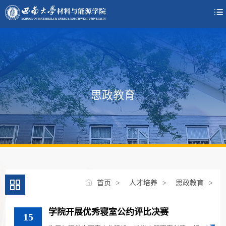

思政教育
首页
>
人才培养
>
思政教育
>
学院开展优秀寝室公约评比决赛
15