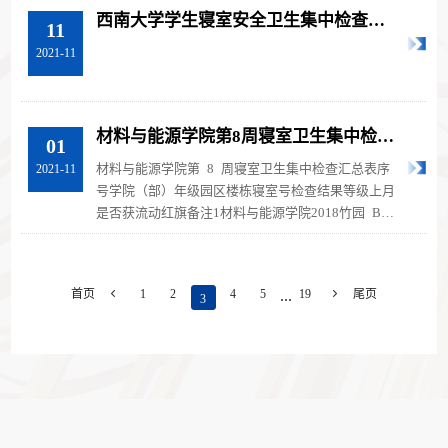
西南大学学生寝室安全卫生集中检查结
11
果汇总
2021-11
材料与能源学院第8周寝室卫生集中检查
01
汇总表
材料与能源学院第 8 周寝室卫生集中检查汇总表序
2021-11
号学院（部）年级园区楼栋寝室号检查结果等级上月
是否获流动红旗备注1材料与能源学院2018竹园 B
栋 213良好 否 2材料与能源学院201...
...
首页

1
2
4
5
19

尾页
3