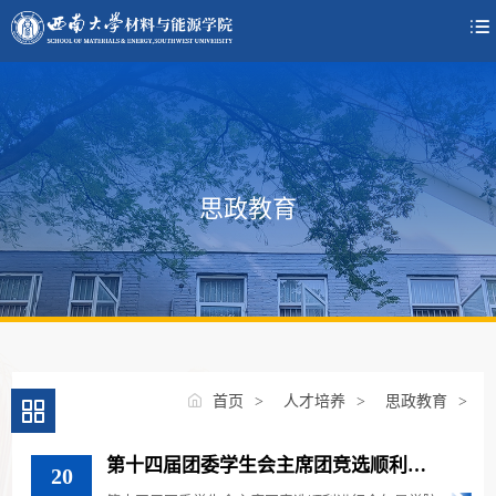

思政教育
首页
>
人才培养
>
思政教育
>
第十四届团委学生会主席团竞选顺利进
20
行