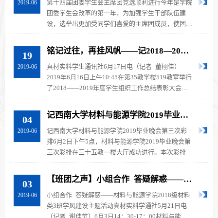
第十四届团委学生会主席团竞选顺利进行今年是学院
2019-06
团委学生会改革的第一年，为加强学生干部队伍建
设，选举出更加受同学们喜爱的主席团成员，使团委
学生会更好地为广大同学服务。201...
铭记过往，再挂风帆——记2018—2019
19
年度学生组织工作总结大会
真材实料学生通讯社6月17日电（记者 董栩佳）
2019-06
2019年6月16日上午10:45在第35教学楼519教室举行
了2018——2019年度学生组织工作总结表彰大会。
党委副书记刘昭暾、团委书记帅丁祺、团...
记西南大学材料与能源学院2019毕业晚
04
会第三次彩排
记西南大学材料与能源学院2019毕业晚会第三次彩
2019-06
排6月2日下午5点，材料与能源学院2019毕业晚会第
三次彩排在三十五教一楼大厅成功进行。本次彩排作
为最后一次彩排，有了前两次的铺垫...
【班团之声】小组合作 答疑解惑——
03
2018级材料类3班学风建设主题活动
小组合作 答疑解惑——材料与能源学院2018级材料
2019-06
类3班学风建设主题活动真材实料学通社5月21日电
（记者 谢佳节）6月3日14：30-17：00材料与能源