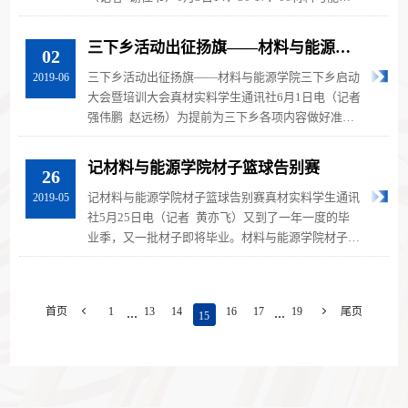
学院2018级材料类3班在21教学楼105教...
三下乡活动出征扬旗——材料与能源学
02
院三下乡启动大会暨培训大会
三下乡活动出征扬旗——材料与能源学院三下乡启动
2019-06
大会暨培训大会真材实料学生通讯社6月1日电（记者
强伟鹏 赵远杨）为提前为三下乡各项内容做好准
备，材料与能源学院三下乡启动大...
记材料与能源学院材子篮球告别赛
26
记材料与能源学院材子篮球告别赛真材实料学生通讯
2019-05
社5月25日电（记者 黄亦飞）又到了一年一度的毕
业季，又一批材子即将毕业。材料与能源学院材子篮
球告别赛在5月21日于第四运动场拉...
...
...
首页

1
13
14
16
17
19

尾页
15