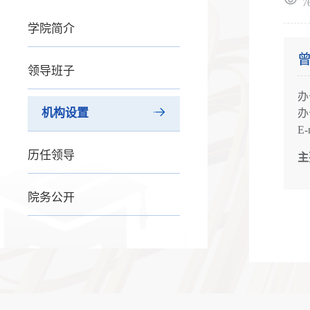
7
学院简介
领导班子
办
机构设置
办
E-
历任领导
主
院务公开