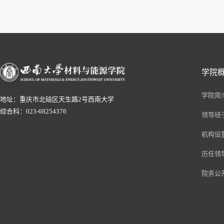
学院
学院简
地址：重庆市北碚区天生路2号西南大学
综合科：023-68254376
领导班
机构设
历任领
院务公