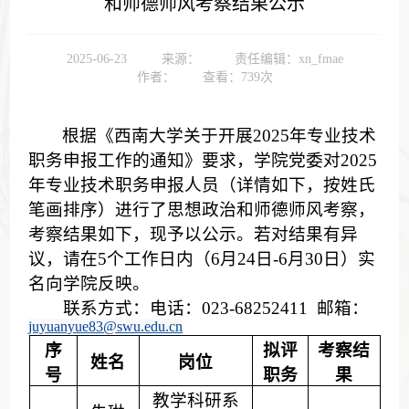
和师德师风考察结果公示
2025-06-23
来源：
责任编辑：xn_fmae
作者：
查看：
739
次
根据《西南大学关于开展
202
5
年专业技术
职务申报工作的通知》要求，学院党委对202
5
年专业技术职务申报人员（详情如下，按姓氏
笔画排序）进行了思想政治和师德师风考察，
考察结果如下，现予以公示。若对结果有异
议，请在5个工作日内（6月24日-6月30日）实
名向学院反映。
联系方式：电话：023-6825
2411
邮箱：
juyuanyue83@swu.edu.cn
序
拟评
考察结
姓名
岗位
号
职务
果
教学科研系