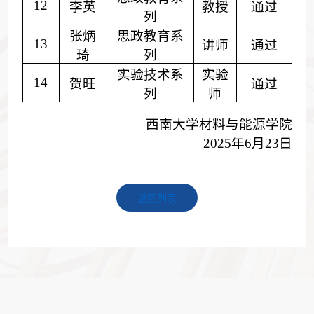
12
李英
教授
通过
列
张炳
思政教育系
13
讲师
通过
琦
列
实验技术
系
实验
14
贺旺
通过
列
师
西南大学
材料与能源学院
202
5
年
6
月
2
3
日
返回列表