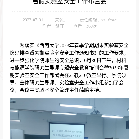
暑假实验室安全工作布置会
2023-07-01
来源：
责任编辑：xn_fmae
作者：贺旺
查看：
360
次
为落实《西南大学
2023
年春季学期期末实验室安全
隐患排查暨暑期实验室安全工作通知书》的工作要求，
进一步强化学院师生的安全意识，
6
月
30
日下午，材料
与能源学院研究生导师专题安全教育培训会暨
2023
年暑
期实验室安全工作部署会在
21
教
210
教室举行。学院领
导、全体研究生导师、实验室安全工作小组参加了会
议，会议由实验室安全管理主任薛鹏主持。