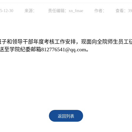
5-12-30
来源：
责任编辑：xn_fmae
作者：
查看：
39
导班子和领导干部年度考核工作安排，现面向全院师生员
日18:00前发送至学院纪委邮箱812776
返回列表