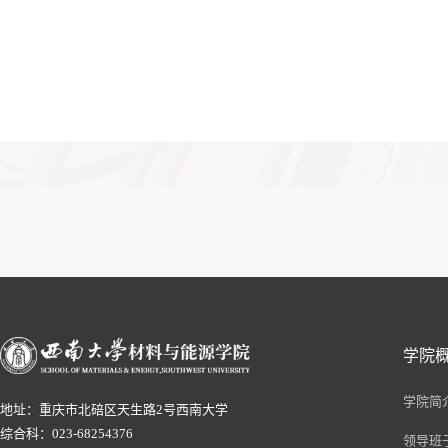
学院
学院简
地址：重庆市北碚区天生路2号西南大学
综合科：023-68254376
领导班