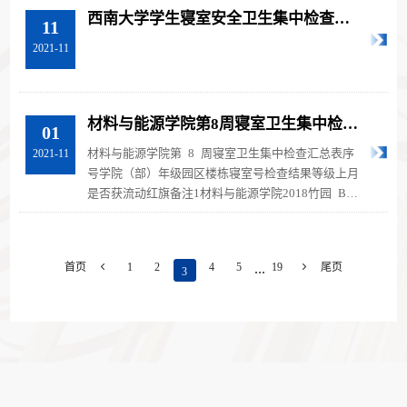
西南大学学生寝室安全卫生集中检查结
11
果汇总
2021-11
材料与能源学院第8周寝室卫生集中检查
01
汇总表
材料与能源学院第 8 周寝室卫生集中检查汇总表序
2021-11
号学院（部）年级园区楼栋寝室号检查结果等级上月
是否获流动红旗备注1材料与能源学院2018竹园 B
栋 213良好 否 2材料与能源学院201...
...
首页

1
2
4
5
19

尾页
3