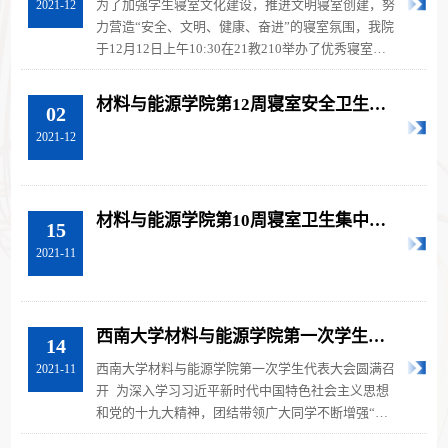
为了加强学生寝室文化建设，推进文明寝室创建，努
2021-12
力营造“安全、文明、健康、奋进”的寝室氛围，我院
于12月12日上午10:30在21教210举办了优秀寝室公
约评比决赛。参加本次决赛的评...
材料与能源学院第12周寝室安全卫生集
02
中检查结果汇总表
2021-12
材料与能源学院第10周寝室卫生集中检
15
查结果汇总表
2021-11
西南大学材料与能源学院第一次学生代
14
表大会圆满召开
西南大学材料与能源学院第一次学生代表大会圆满召
2021-11
开 为深入学习习近平新时代中国特色社会主义思想
和党的十九大精神，团结带领广大同学不断增强“四
个意识”、坚定“四个自信”、...