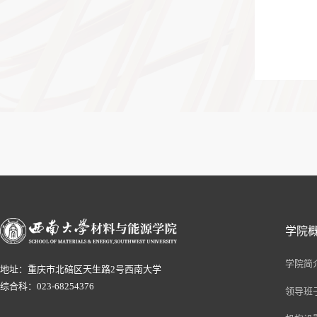
学院
学院简
地址：重庆市北碚区天生路2号西南大学
综合科：023-68254376
领导班