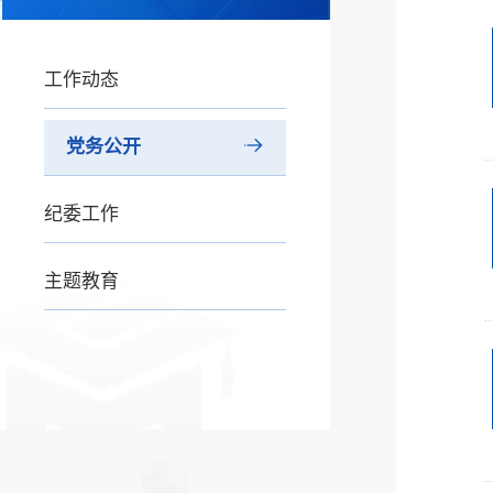
工作动态
党务公开
纪委工作
主题教育