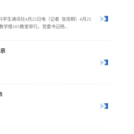
生通讯社4月25日电（记者 张佳桐）4月25
学楼105教室举行。党委书记杨...
 示
示