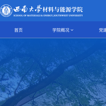
首页
学院概况
党