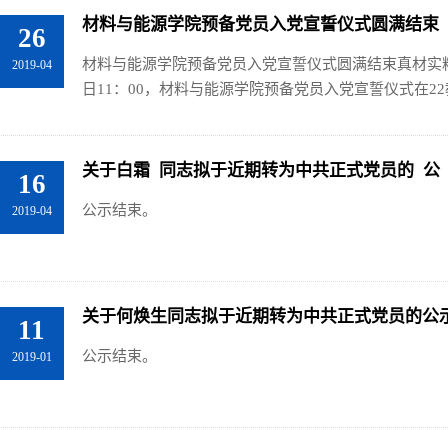
材料与能源学院预备党员入党宣誓仪式圆满结束
26
材料与能源学院预备党员入党宣誓仪式圆满结束真材实料学
2019-04
日11：00，材料与能源学院预备党员入党宣誓仪式在22教
关于白霜 同志拟于近期转为中共正式党员的 公
16
公示结束。
2019-04
关于何焕生同志拟于近期转为中共正式党员的公
11
公示结束。
2019-01