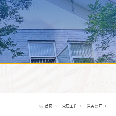
首页
>
党建工作
>
党务公开
>