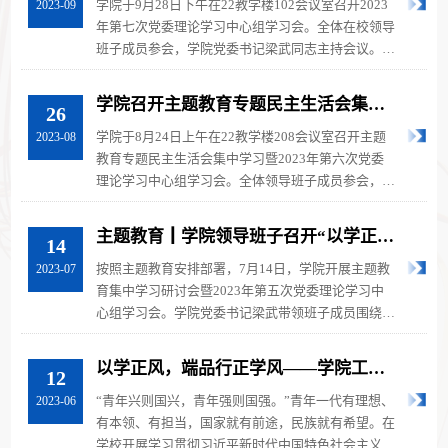
学院于9月28日下午在22教学楼102会议室召开2023
2023-09
年第七次党委理论学习中心组学习会。全体在校领导
班子成员参会，学院党委书记梁武同志主持会议。
会上梁武同志领学了习近平总...
学院召开主题教育专题民主生活会集中
26
学习暨2023年第六次党委理论学习中心
学院于8月24日上午在22教学楼208会议室召开主题
2023-08
组学习会
教育专题民主生活会集中学习暨2023年第六次党委
理论学习中心组学习会。全体领导班子成员参会，学
院党委书记梁武同志主持会议。会上...
主题教育┃学院领导班子召开“以学正风
14
守清廉、以学促干提质效” 专题学习研
按照主题教育安排部署，7月14日，学院开展主题教
2023-07
讨会暨2023年第五次党委理论学习中心
育集中学习研讨会暨2023年第五次党委理论学习中
组学习会
心组学习会。学院党委书记梁武带领班子成员围绕习
近平总书记在内蒙古调研时对抓实“...
以学正风，端品行正学风——学院工学
12
研究生第二党支部开展6月主题党日活动
“青年兴则国兴，青年强则国强。”青年一代有理想、
2023-06
有本领、有担当，国家就有前途，民族就有希望。在
学校开展学习贯彻习近平新时代中国特色社会主义思