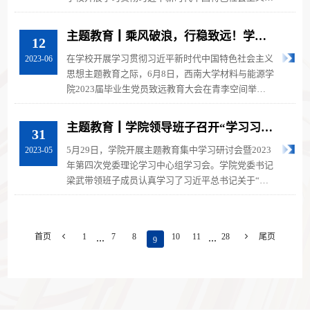
想主题教育之际，为进一步教...
主题教育┃乘风破浪，行稳致远！学院
12
召开2023届毕业生党员致远教育大会
在学校开展学习贯彻习近平新时代中国特色社会主义
2023-06
思想主题教育之际，6月8日，西南大学材料与能源学
院2023届毕业生党员致远教育大会在青李空间举
行。学院党委书记梁武、副书记李英...
主题教育┃学院领导班子召开“学习习近
31
平总书记关于‘三新一高’重要论述，以
5月29日，学院开展主题教育集中学习研讨会暨2023
2023-05
学增智促发展”专题学习研讨会暨2023年
年第四次党委理论学习中心组学习会。学院党委书记
第四次党委理论学习中心组学习会
梁武带领班子成员认真学习了习近平总书记关于“三
新一高”重要论述，深刻理解和把...
...
...
首页

1
7
8
10
11
28

尾页
9