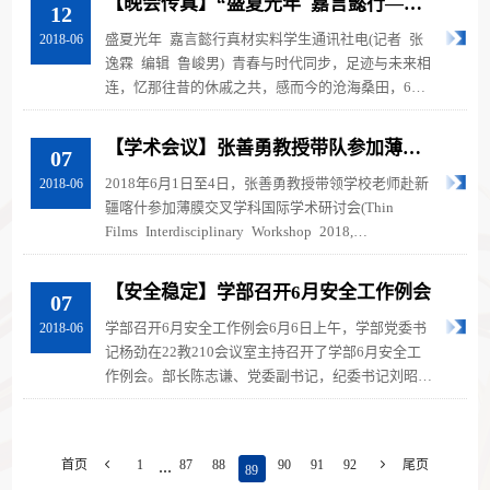
【晚会传真】“盛夏光年 嘉言懿行——
12
记材料与能源学部毕业生欢送晚会
盛夏光年 嘉言懿行真材实料学生通讯社电(记者 张
2018-06
逸霖 编辑 鲁峻男) 青春与时代同步，足迹与未来相
连，忆那往昔的休戚之共，感而今的沧海桑田，6月9
日晚七点，以“盛夏光年，嘉言懿...
【学术会议】张善勇教授带队参加薄膜
07
交叉学科国际学术研讨会
2018年6月1日至4日，张善勇教授带领学校老师赴新
2018-06
疆喀什参加薄膜交叉学科国际学术研讨会(Thin
Films Interdisciplinary Workshop 2018,
TFIW2018)。本次会议由国际薄膜学会、西南大...
【安全稳定】学部召开6月安全工作例会
07
学部召开6月安全工作例会6月6日上午，学部党委书
2018-06
记杨劲在22教210会议室主持召开了学部6月安全工
作例会。部长陈志谦、党委副书记，纪委书记刘昭
暾、副部长徐茂文、副部长程南璞以及...
...
首页

1
87
88
90
91
92

尾页
89