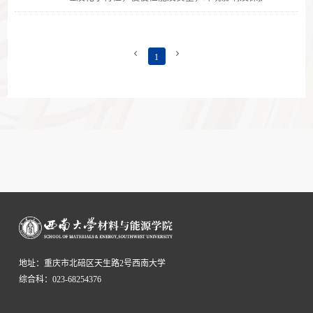
再制造特性及方法等要素及其相互...


1
地址：重庆市北碚区天生路2号西南大学
综合科：023-68254376